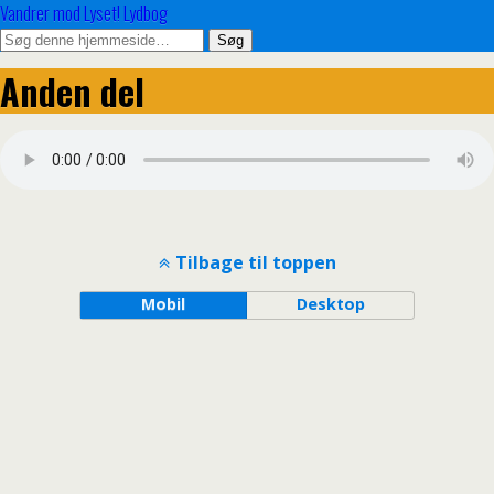
Vandrer mod Lyset! Lydbog
Anden del
Tilbage til toppen
Mobil
Desktop