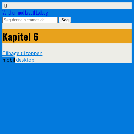
Vandrer mod Lyset! Lydbog
Kapitel 6
Tilbage til toppen
mobil
desktop